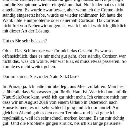
und die Symptome wieder eingedämmt hat. Nur leider hat es nicht
angehalten. Es wurde zwar besser, aber wenn ich die Creme nicht
ständig eingesetzt habe, wurde es wieder schlimmer. Ich hatte die
Wahl: üble Hautprobleme oder dauerhaft Cortison. Da Cortison
nicht frei von Nebenwirkungen ist, war ich nicht wirklich glücklich
mit dieser Art der Lösung.
Hat es Sie sehr belastet?
Oh ja. Das Schlimmste war für mich das Gesicht. Es war so
offensichtlich, dass es mir nicht gut geht, aber ständig Cortison war
nicht das, was ich wollte. Mir war klar, es muss etwas passieren. So
konnte es nicht weiter gehen.
Darum kamen Sie zu der NaturSalzOase?
Im Prinzip ja. Ich hatte mir überlegt, ans Meer zu fahren. Man liest
ja überall, dass Salzwasser gut für die Haut ist. Wie ich dann auf die
NaturSalzOase kam, weiß ich gar nicht mehr. Ich erinnere mich nur,
dass wir im August 2019 von einem Urlaub in Österreich nach
Hause kamen, es mir sehr schlecht ging und ich dort anrief. Am
gleichen Abend gab es den ersten Termin – und jetzt gehe ich
regelmäßig, weil ich sehr schnell merken konnte: Es tut mir richtig
gut! Und die Probleme gingen zurück, bis ich zu lange pausierte.