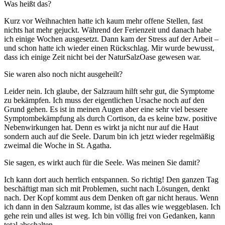
Was heißt das?
Kurz vor Weihnachten hatte ich kaum mehr offene Stellen, fast
nichts hat mehr gejuckt. Während der Ferienzeit und danach habe
ich einige Wochen ausgesetzt. Dann kam der Stress auf der Arbeit –
und schon hatte ich wieder einen Rückschlag. Mir wurde bewusst,
dass ich einige Zeit nicht bei der NaturSalzOase gewesen war.
Sie waren also noch nicht ausgeheilt?
Leider nein. Ich glaube, der Salzraum hilft sehr gut, die Symptome
zu bekämpfen. Ich muss der eigentlichen Ursache noch auf den
Grund gehen. Es ist in meinen Augen aber eine sehr viel bessere
Symptombekämpfung als durch Cortison, da es keine bzw. positive
Nebenwirkungen hat. Denn es wirkt ja nicht nur auf die Haut
sondern auch auf die Seele. Darum bin ich jetzt wieder regelmäßig
zweimal die Woche in St. Agatha.
Sie sagen, es wirkt auch für die Seele. Was meinen Sie damit?
Ich kann dort auch herrlich entspannen. So richtig! Den ganzen Tag
beschäftigt man sich mit Problemen, sucht nach Lösungen, denkt
nach. Der Kopf kommt aus dem Denken oft gar nicht heraus. Wenn
ich dann in den Salzraum komme, ist das alles wie weggeblasen. Ich
gehe rein und alles ist weg. Ich bin völlig frei von Gedanken, kann
total abschalten.