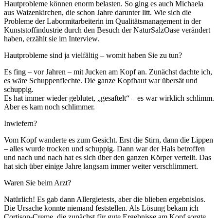
Hautprobleme können enorm belasten. So ging es auch Michaela
aus Waizenkirchen, die schon Jahre darunter litt. Wie sich die
Probleme der Labormitarbeiterin im Qualitätsmanagement in der
Kunststoffindustrie durch den Besuch der NaturSalzOase verändert
haben, erzählt sie im Interview.
Hautprobleme sind ja vielfältig – womit haben Sie zu tun?
Es fing – vor Jahren – mit Jucken am Kopf an. Zunächst dachte ich,
es wäre Schuppenflechte. Die ganze Kopfhaut war übersät und
schuppig.
Es hat immer wieder geblutet, „gesaftelt“ – es war wirklich schlimm.
Aber es kam noch schlimmer.
Inwiefern?
Vom Kopf wanderte es zum Gesicht. Erst die Stirn, dann die Lippen
– alles wurde trocken und schuppig. Dann war der Hals betroffen
und nach und nach hat es sich über den ganzen Körper verteilt. Das
hat sich über einige Jahre langsam immer weiter verschlimmert.
Waren Sie beim Arzt?
Natürlich! Es gab dann Allergietests, aber die blieben ergebnislos.
Die Ursache konnte niemand feststellen. Als Lösung bekam ich
Cortison-Creme, die zunächst für gute Ergebnisse am Kopf sorgte