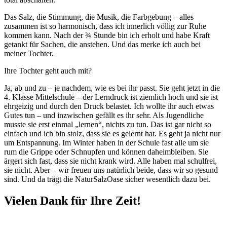
Das Salz, die Stimmung, die Musik, die Farbgebung – alles
zusammen ist so harmonisch, dass ich innerlich völlig zur Ruhe
kommen kann. Nach der ¾ Stunde bin ich erholt und habe Kraft
getankt für Sachen, die anstehen. Und das merke ich auch bei
meiner Tochter.
Ihre Tochter geht auch mit?
Ja, ab und zu – je nachdem, wie es bei ihr passt. Sie geht jetzt in die
4. Klasse Mittelschule – der Lerndruck ist ziemlich hoch und sie ist
ehrgeizig und durch den Druck belastet. Ich wollte ihr auch etwas
Gutes tun – und inzwischen gefällt es ihr sehr. Als Jugendliche
musste sie erst einmal „lernen“, nichts zu tun. Das ist gar nicht so
einfach und ich bin stolz, dass sie es gelernt hat. Es geht ja nicht nur
um Entspannung. Im Winter haben in der Schule fast alle um sie
rum die Grippe oder Schnupfen und können daheimbleiben. Sie
ärgert sich fast, dass sie nicht krank wird. Alle haben mal schulfrei,
sie nicht. Aber – wir freuen uns natürlich beide, dass wir so gesund
sind. Und da trägt die NaturSalzOase sicher wesentlich dazu bei.
Vielen Dank für Ihre Zeit!