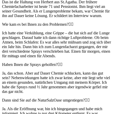
Das ist die Haltung von Herbert aus St.Agatha. Der frühere
Chemiefacharbeiter ist heute 71 und Pensionist. Ihm liegt viel an
seiner Gesundheit. Als er Lungenprobleme bekam, war Chemie für
ihn auf Dauer keine Lösung. Er schildert im Interview warum.
Wie kam es bei Ihnen zu den Problemen?
Ich hatte eine Verkühlung, eine Grippe – die hat sich auf die Lunge
geschlagen. Darauf hatte ich dann richtige Luftprobleme. Ob beim
Atmen, beim Schlafen: Es war alles sehr mühsam und zog sich über
ein Jahr hin. Dann bin ich zum Lungenfacharzt gegangen, der mir
drei verschiedene Sprays verschrieben hat. Einen für morgen, einen
für mittags und einen für Abends.
Haben Ihnen die Sprays geholfen?
Ja, das schon. Aber auf Dauer Chemie schlucken, kann das gut
sein? Nebenwirkungen hatte ich zwar keine, aber mir liegt sehr viel
an einem gesunden, natürlichen Umgang mit meinem Körper. Ich
habe die Sprays rund ½ Jahr genommen aber irgendwie gefiel mir
das gar nicht.
Dann sind Sie auf die NaturSalzOase umgestiegen?
Ja. Als die Eröffnung war, bin ich hingegangen und habe mich
informiert. Ich wohne ja nur drei Kilometer entfernt. Es war