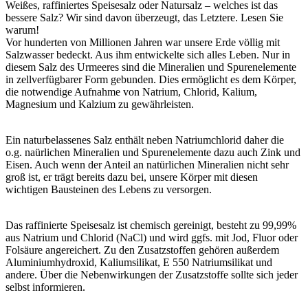
Weißes, raffiniertes Speisesalz oder Natursalz – welches ist das
bessere Salz? Wir sind davon überzeugt, das Letztere. Lesen Sie
warum!
Vor hunderten von Millionen Jahren war unsere Erde völlig mit
Salzwasser bedeckt. Aus ihm entwickelte sich alles Leben. Nur in
diesem Salz des Urmeeres sind die Mineralien und Spurenelemente
in zellverfügbarer Form gebunden. Dies ermöglicht es dem Körper,
die notwendige Aufnahme von Natrium, Chlorid, Kalium,
Magnesium und Kalzium zu gewährleisten.
Ein naturbelassenes Salz enthält neben Natriumchlorid daher die
o.g. naürlichen Mineralien und Spurenelemente dazu auch Zink und
Eisen. Auch wenn der Anteil an natürlichen Mineralien nicht sehr
groß ist, er trägt bereits dazu bei, unsere Körper mit diesen
wichtigen Bausteinen des Lebens zu versorgen.
Das raffinierte Speisesalz ist chemisch gereinigt, besteht zu 99,99%
aus Natrium und Chlorid (NaCl) und wird ggfs. mit Jod, Fluor oder
Folsäure angereichert. Zu den Zusatzstoffen gehören außerdem
Aluminiumhydroxid, Kaliumsilikat, E 550 Natriumsilikat und
andere. Über die Nebenwirkungen der Zusatzstoffe sollte sich jeder
selbst informieren.