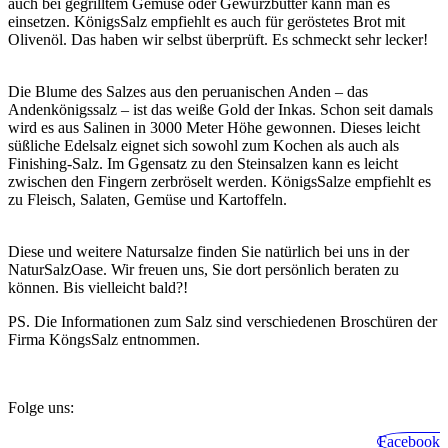
auch bei gegrilltem Gemüse oder Gewürzbutter kann man es
einsetzen. KönigsSalz empfiehlt es auch für geröstetes Brot mit
Olivenöl. Das haben wir selbst überprüft. Es schmeckt sehr lecker!
Die Blume des Salzes aus den peruanischen Anden – das
Andenkönigssalz – ist das weiße Gold der Inkas. Schon seit damals
wird es aus Salinen in 3000 Meter Höhe gewonnen. Dieses leicht
süßliche Edelsalz eignet sich sowohl zum Kochen als auch als
Finishing-Salz. Im Ggensatz zu den Steinsalzen kann es leicht
zwischen den Fingern zerbröselt werden. KönigsSalze empfiehlt es
zu Fleisch, Salaten, Gemüse und Kartoffeln.
Diese und weitere Natursalze finden Sie natürlich bei uns in der
NaturSalzOase. Wir freuen uns, Sie dort persönlich beraten zu
können. Bis vielleicht bald?!
PS. Die Informationen zum Salz sind verschiedenen Broschüren der
Firma KöngsSalz entnommen.
Folge uns:
Facebook